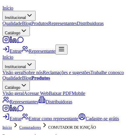
Início
Institucional
Qualidade
Blog
Produtos
Representantes
Distribuidoras
Catálogo
Entrar
Representante
Início
Institucional
Visão geral
Sobre nós
Reclamações e sugestões
Trabalhe conosco
Qualidade
Blog
Produtos
Catálogo
Visão geral
Acessar Web
Baixar PDF
Mobile
Representantes
Distribuidoras
Entrar
Entrar como representante
Cadastre-se grátis
Início
Comutadores
COMUTADOR DE IGNIÇÃO