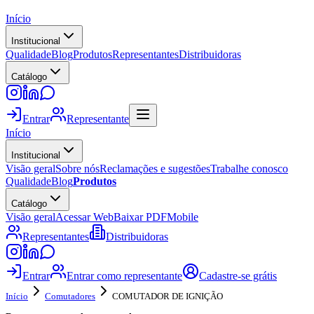
Início
Institucional
Qualidade
Blog
Produtos
Representantes
Distribuidoras
Catálogo
Entrar
Representante
Início
Institucional
Visão geral
Sobre nós
Reclamações e sugestões
Trabalhe conosco
Qualidade
Blog
Produtos
Catálogo
Visão geral
Acessar Web
Baixar PDF
Mobile
Representantes
Distribuidoras
Entrar
Entrar como representante
Cadastre-se grátis
Início
Comutadores
COMUTADOR DE IGNIÇÃO