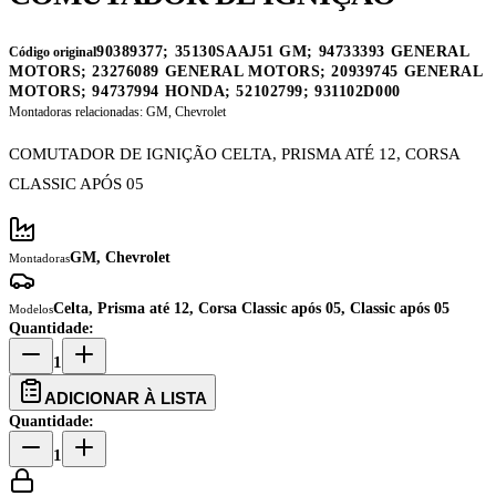
90389377; 35130SAAJ51 GM; 94733393 GENERAL
Código original
MOTORS; 23276089 GENERAL MOTORS; 20939745 GENERAL
MOTORS; 94737994 HONDA; 52102799; 931102D000
Montadoras relacionadas:
GM, Chevrolet
COMUTADOR DE IGNIÇÃO CELTA, PRISMA ATÉ 12, CORSA
CLASSIC APÓS 05
GM, Chevrolet
Montadoras
Celta, Prisma até 12, Corsa Classic após 05, Classic após 05
Modelos
Quantidade:
1
ADICIONAR À LISTA
Quantidade:
1