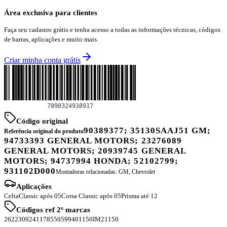
Área exclusiva para clientes
Faça seu cadastro grátis e tenha acesso a todas as informações técnicas, códigos
de barras, aplicações e muito mais.
Criar minha conta grátis
Código original
90389377; 35130SAAJ51 GM;
Referência original do produto
94733393 GENERAL MOTORS; 23276089
GENERAL MOTORS; 20939745 GENERAL
MOTORS; 94737994 HONDA; 52102799;
931102D000
Montadoras relacionadas:
GM, Chevrolet
Aplicações
Celta
Classic após 05
Corsa Classic após 05
Prisma até 12
Códigos ref 2º marcas
2622
3092
41178
55059
9401150
IM21150