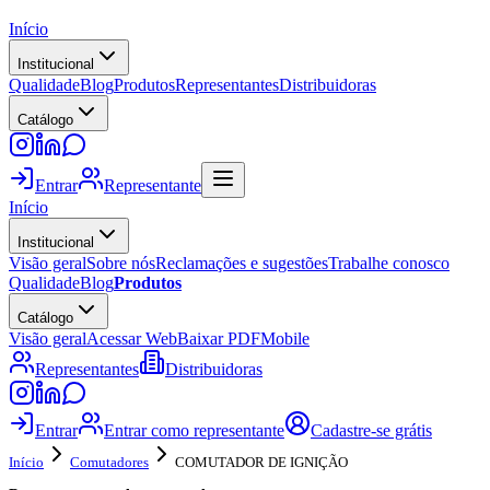
Início
Institucional
Qualidade
Blog
Produtos
Representantes
Distribuidoras
Catálogo
Entrar
Representante
Início
Institucional
Visão geral
Sobre nós
Reclamações e sugestões
Trabalhe conosco
Qualidade
Blog
Produtos
Catálogo
Visão geral
Acessar Web
Baixar PDF
Mobile
Representantes
Distribuidoras
Entrar
Entrar como representante
Cadastre-se grátis
Início
Comutadores
COMUTADOR DE IGNIÇÃO