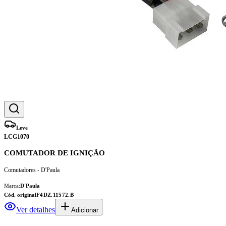
Leve
LCG1070
COMUTADOR DE IGNIÇÃO
Comutadores - D'Paula
Marca:
D'Paula
Cód. original
F4DZ.11572.B
Ver detalhes
Adicionar