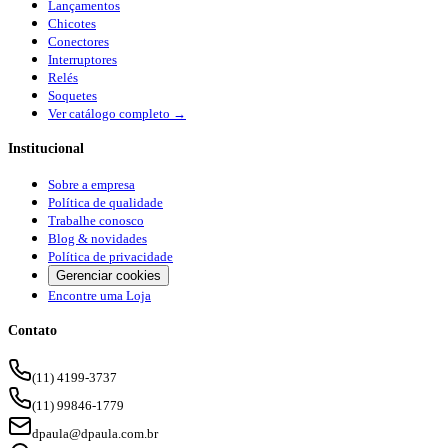
Lançamentos
Chicotes
Conectores
Interruptores
Relés
Soquetes
Ver catálogo completo →
Institucional
Sobre a empresa
Política de qualidade
Trabalhe conosco
Blog & novidades
Política de privacidade
Gerenciar cookies
Encontre uma Loja
Contato
(11) 4199-3737
(11) 99846-1779
dpaula@dpaula.com.br