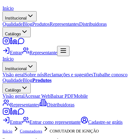
Início
Institucional
Qualidade
Blog
Produtos
Representantes
Distribuidoras
Catálogo
Entrar
Representante
Início
Institucional
Visão geral
Sobre nós
Reclamações e sugestões
Trabalhe conosco
Qualidade
Blog
Produtos
Catálogo
Visão geral
Acessar Web
Baixar PDF
Mobile
Representantes
Distribuidoras
Entrar
Entrar como representante
Cadastre-se grátis
Início
Comutadores
COMUTADOR DE IGNIÇÃO