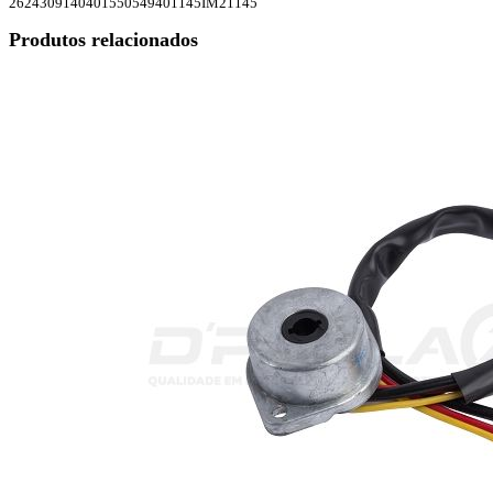
2624
3091
40401
55054
9401145
IM21145
Produtos relacionados