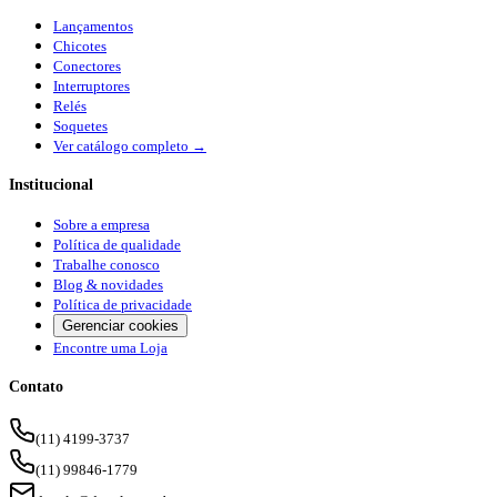
Lançamentos
Chicotes
Conectores
Interruptores
Relés
Soquetes
Ver catálogo completo →
Institucional
Sobre a empresa
Política de qualidade
Trabalhe conosco
Blog & novidades
Política de privacidade
Gerenciar cookies
Encontre uma Loja
Contato
(11) 4199-3737
(11) 99846-1779