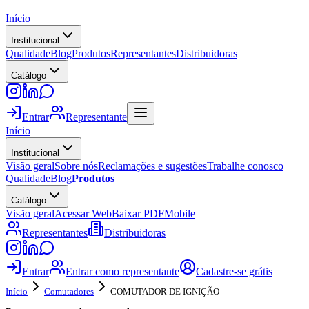
Início
Institucional
Qualidade
Blog
Produtos
Representantes
Distribuidoras
Catálogo
Entrar
Representante
Início
Institucional
Visão geral
Sobre nós
Reclamações e sugestões
Trabalhe conosco
Qualidade
Blog
Produtos
Catálogo
Visão geral
Acessar Web
Baixar PDF
Mobile
Representantes
Distribuidoras
Entrar
Entrar como representante
Cadastre-se grátis
Início
Comutadores
COMUTADOR DE IGNIÇÃO