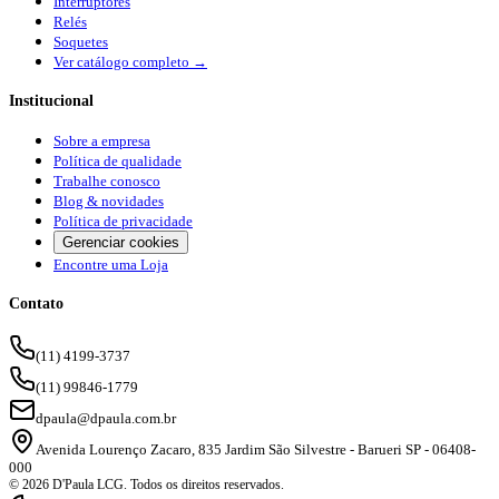
Interruptores
Relés
Soquetes
Ver catálogo completo →
Institucional
Sobre a empresa
Política de qualidade
Trabalhe conosco
Blog & novidades
Política de privacidade
Gerenciar cookies
Encontre uma Loja
Contato
(11) 4199-3737
(11) 99846-1779
dpaula@dpaula.com.br
Avenida Lourenço Zacaro, 835 Jardim São Silvestre - Barueri SP - 06408-
000
© 2026 D'Paula LCG. Todos os direitos reservados.