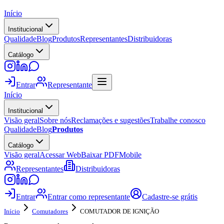
Início
Institucional
Qualidade
Blog
Produtos
Representantes
Distribuidoras
Catálogo
Entrar
Representante
Início
Institucional
Visão geral
Sobre nós
Reclamações e sugestões
Trabalhe conosco
Qualidade
Blog
Produtos
Catálogo
Visão geral
Acessar Web
Baixar PDF
Mobile
Representantes
Distribuidoras
Entrar
Entrar como representante
Cadastre-se grátis
Início
Comutadores
COMUTADOR DE IGNIÇÃO