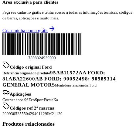
Área exclusiva para clientes
Faça seu cadastro grátis e tenha acesso a todas as informações técnicas, códigos
de barras, aplicações e muito mais.
Criar minha conta grátis
Código original Ford
95AB11572AA FORD;
Referência original do produto
81ABA22600AB FORD; 90052498; 90589314
GENERAL MOTORS
Montadora relacionada:
Ford
Aplicações
Courier após 96
EcoSport
Fiesta
Ka
Códigos ref 2º marcas
2099
30525
55042
9401129
IM21129
Produtos relacionados