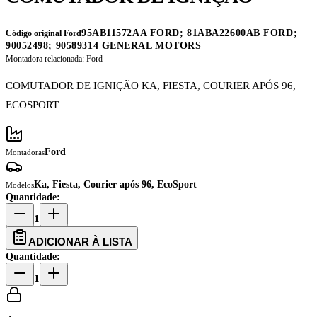
95AB11572AA FORD; 81ABA22600AB FORD;
Código original Ford
90052498; 90589314 GENERAL MOTORS
Montadora relacionada:
Ford
COMUTADOR DE IGNIÇÃO KA, FIESTA, COURIER APÓS 96,
ECOSPORT
Ford
Montadoras
Ka, Fiesta, Courier após 96, EcoSport
Modelos
Quantidade:
1
ADICIONAR À LISTA
Quantidade:
1