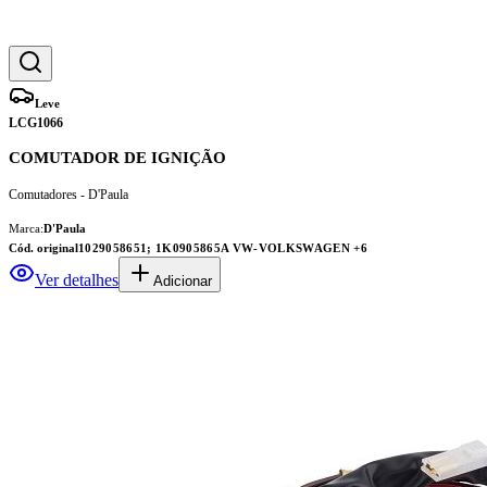
Leve
LCG1066
COMUTADOR DE IGNIÇÃO
Comutadores - D'Paula
Marca:
D'Paula
Cód. original
1029058651; 1K0905865A VW-VOLKSWAGEN
+6
Ver detalhes
Adicionar