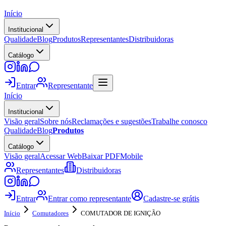
Início
Institucional
Qualidade
Blog
Produtos
Representantes
Distribuidoras
Catálogo
Entrar
Representante
Início
Institucional
Visão geral
Sobre nós
Reclamações e sugestões
Trabalhe conosco
Qualidade
Blog
Produtos
Catálogo
Visão geral
Acessar Web
Baixar PDF
Mobile
Representantes
Distribuidoras
Entrar
Entrar como representante
Cadastre-se grátis
Início
Comutadores
COMUTADOR DE IGNIÇÃO