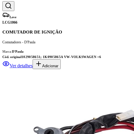
Leve
LCG1066
COMUTADOR DE IGNIÇÃO
Comutadores - D'Paula
Marca:
D'Paula
Cód. original
1029058651; 1K0905865A VW-VOLKSWAGEN
+6
Ver detalhes
Adicionar