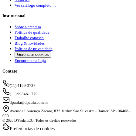
Ver catálogo completo →
Institucional
Sobre a empresa
Política de qualidade
Trabalhe conosco
Blog & novidades
Política de privacidade
Gerenciar cookies
Encontre uma Loja
Contato
(11) 4199-3737
(11) 99846-1779
dpaula@dpaula.com.br
Avenida Lourenço Zacaro, 835 Jardim São Silvestre - Barueri SP - 06408-
000
© 2026 D'Paula LCG. Todos os direitos reservados.
Preferências de cookies