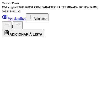
Marca:
D'Paula
Cód. original
2801226M91 COM PARAFUSOS 4 TERMINAIS - ROSCA 14MM;
0005454811
+2
Ver detalhes
Adicionar
1
ADICIONAR À LISTA