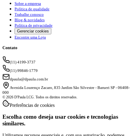
Sobre a empresa
Política de qualidade
Trabalhe conosco
Blog & novidades
Política de privacidade
Gerenciar cookies
Encontre uma Loja
Contato
(11) 4199-3737
(11) 99846-1779
dpaula@dpaula.com.br
Avenida Lourenço Zacaro, 835 Jardim São Silvestre - Barueri SP - 06408-
000
© 2026 D'Paula LCG. Todos os direitos reservados.
Preferências de cookies
Escolha como deseja usar cookies e tecnologias
similares.
Utilizamos recursos essenciais e, com sua autorização, podemos