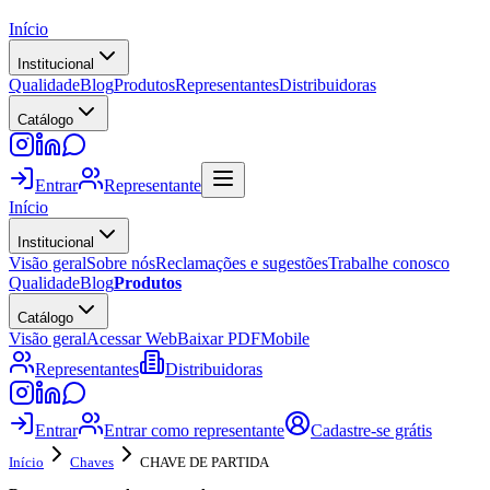
Início
Institucional
Qualidade
Blog
Produtos
Representantes
Distribuidoras
Catálogo
Entrar
Representante
Início
Institucional
Visão geral
Sobre nós
Reclamações e sugestões
Trabalhe conosco
Qualidade
Blog
Produtos
Catálogo
Visão geral
Acessar Web
Baixar PDF
Mobile
Representantes
Distribuidoras
Entrar
Entrar como representante
Cadastre-se grátis
Início
Chaves
CHAVE DE PARTIDA