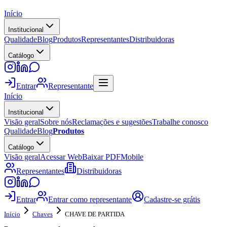
Início
Institucional
Qualidade
Blog
Produtos
Representantes
Distribuidoras
Catálogo
Entrar
Representante
Início
Institucional
Visão geral
Sobre nós
Reclamações e sugestões
Trabalhe conosco
Qualidade
Blog
Produtos
Catálogo
Visão geral
Acessar Web
Baixar PDF
Mobile
Representantes
Distribuidoras
Entrar
Entrar como representante
Cadastre-se grátis
Início
Chaves
CHAVE DE PARTIDA