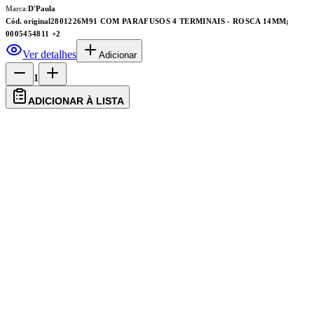
Marca:
D'Paula
Cód. original
2801226M91 COM PARAFUSOS 4 TERMINAIS - ROSCA 14MM;
0005454811
+2
Ver detalhes
Adicionar
1
ADICIONAR À LISTA