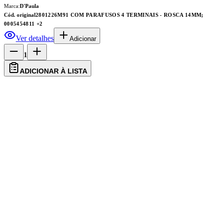
Marca:
D'Paula
Cód. original
2801226M91 COM PARAFUSOS 4 TERMINAIS - ROSCA 14MM;
0005454811
+2
Ver detalhes
Adicionar
1
ADICIONAR À LISTA