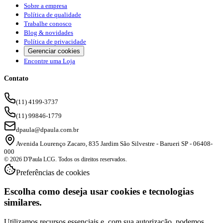
Sobre a empresa
Política de qualidade
Trabalhe conosco
Blog & novidades
Política de privacidade
Gerenciar cookies
Encontre uma Loja
Contato
(11) 4199-3737
(11) 99846-1779
dpaula@dpaula.com.br
Avenida Lourenço Zacaro, 835 Jardim São Silvestre - Barueri SP - 06408-
000
© 2026 D'Paula LCG. Todos os direitos reservados.
Preferências de cookies
Escolha como deseja usar cookies e tecnologias
similares.
Utilizamos recursos essenciais e, com sua autorização, podemos