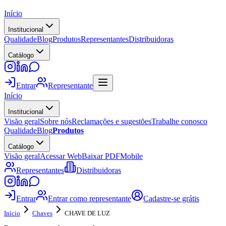
Início
Institucional
Qualidade
Blog
Produtos
Representantes
Distribuidoras
Catálogo
Entrar
Representante
Início
Institucional
Visão geral
Sobre nós
Reclamações e sugestões
Trabalhe conosco
Qualidade
Blog
Produtos
Catálogo
Visão geral
Acessar Web
Baixar PDF
Mobile
Representantes
Distribuidoras
Entrar
Entrar como representante
Cadastre-se grátis
Início
Chaves
CHAVE DE LUZ