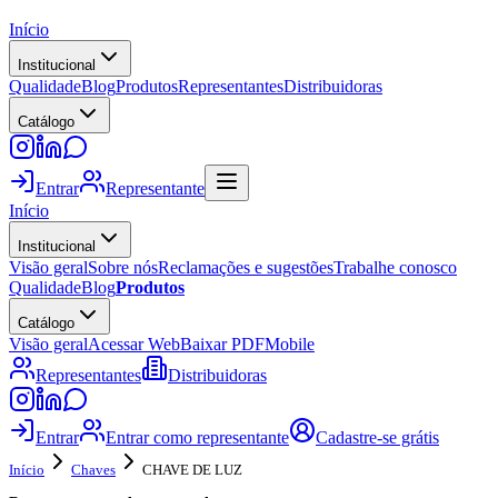
Início
Institucional
Qualidade
Blog
Produtos
Representantes
Distribuidoras
Catálogo
Entrar
Representante
Início
Institucional
Visão geral
Sobre nós
Reclamações e sugestões
Trabalhe conosco
Qualidade
Blog
Produtos
Catálogo
Visão geral
Acessar Web
Baixar PDF
Mobile
Representantes
Distribuidoras
Entrar
Entrar como representante
Cadastre-se grátis
Início
Chaves
CHAVE DE LUZ