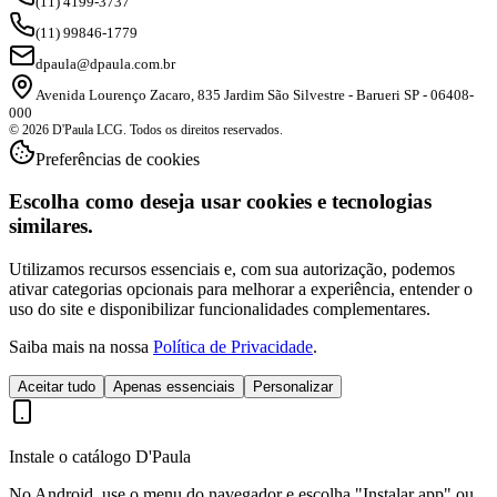
(11) 4199-3737
(11) 99846-1779
dpaula@dpaula.com.br
Avenida Lourenço Zacaro, 835 Jardim São Silvestre - Barueri SP - 06408-
000
© 2026 D'Paula LCG. Todos os direitos reservados.
Preferências de cookies
Escolha como deseja usar cookies e tecnologias
similares.
Utilizamos recursos essenciais e, com sua autorização, podemos
ativar categorias opcionais para melhorar a experiência, entender o
uso do site e disponibilizar funcionalidades complementares.
Saiba mais na nossa
Política de Privacidade
.
Aceitar tudo
Apenas essenciais
Personalizar
Instale o catálogo D'Paula
No Android, use o menu do navegador e escolha "Instalar app" ou