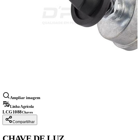
Ampliar imagem
Linha Agrícola
LCG1088
Chaves
Compartilhar
CHAVE DE LUZ