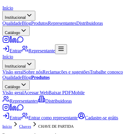
Início
Institucional
Qualidade
Blog
Produtos
Representantes
Distribuidoras
Catálogo
Entrar
Representante
Início
Institucional
Visão geral
Sobre nós
Reclamações e sugestões
Trabalhe conosco
Qualidade
Blog
Produtos
Catálogo
Visão geral
Acessar Web
Baixar PDF
Mobile
Representantes
Distribuidoras
Entrar
Entrar como representante
Cadastre-se grátis
Início
Chaves
CHAVE DE PARTIDA