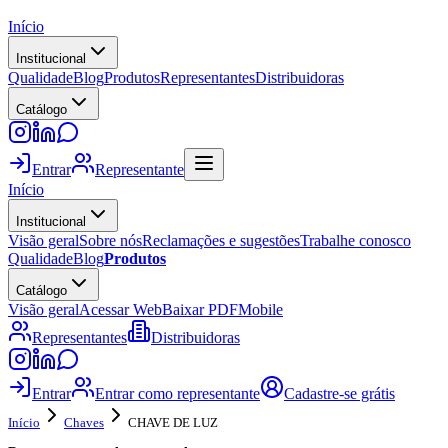
Início
Institucional
Qualidade
Blog
Produtos
Representantes
Distribuidoras
Catálogo
Entrar
Representante
Início
Institucional
Visão geral
Sobre nós
Reclamações e sugestões
Trabalhe conosco
Qualidade
Blog
Produtos
Catálogo
Visão geral
Acessar Web
Baixar PDF
Mobile
Representantes
Distribuidoras
Entrar
Entrar como representante
Cadastre-se grátis
Início
Chaves
CHAVE DE LUZ