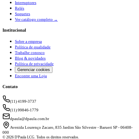
Interruptores
Relés
Soquetes
Ver catálogo completo →
Institucional
Sobre a empresa
Política de qualidade
Trabalhe conosco
Blog & novidades
Política de privacidade
Gerenciar cookies
Encontre uma Loja
Contato
(11) 4199-3737
(11) 99846-1779
dpaula@dpaula.com.br
Avenida Lourenço Zacaro, 835 Jardim São Silvestre - Barueri SP - 06408-
000
© 2026 D'Paula LCG. Todos os direitos reservados.