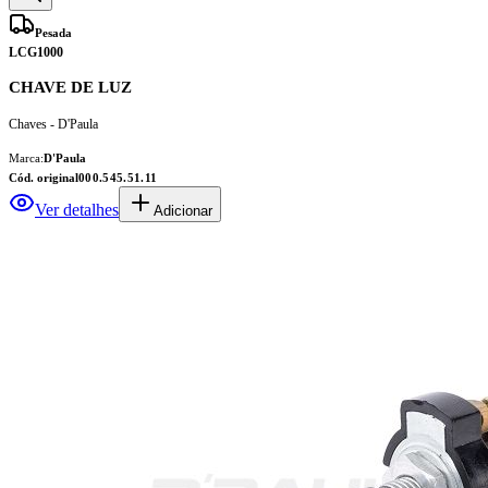
Pesada
LCG1000
CHAVE DE LUZ
Chaves - D'Paula
Marca:
D'Paula
Cód. original
000.545.51.11
Ver detalhes
Adicionar