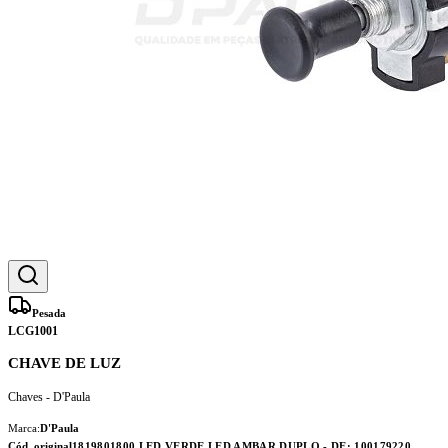
Pesada
LCG1001
CHAVE DE LUZ
Chaves - D'Paula
Marca:
D'Paula
Cód. original
1819801800 LED VERDE LED AMBAR DUPLO - DE; 100179220