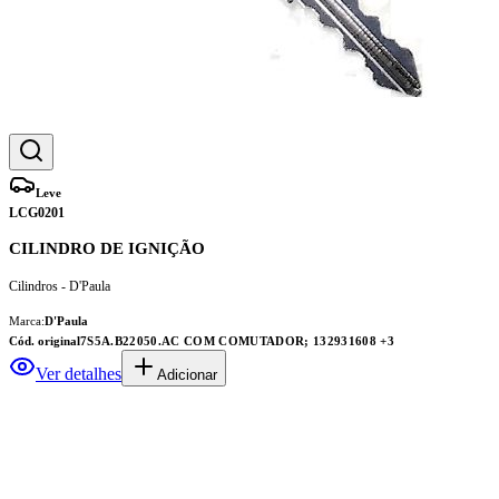
Leve
LCG0201
CILINDRO DE IGNIÇÃO
Cilindros - D'Paula
Marca:
D'Paula
Cód. original
7S5A.B22050.AC COM COMUTADOR; 132931608
+3
Ver detalhes
Adicionar