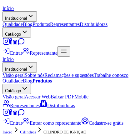
Início
Institucional
Qualidade
Blog
Produtos
Representantes
Distribuidoras
Catálogo
Entrar
Representante
Início
Institucional
Visão geral
Sobre nós
Reclamações e sugestões
Trabalhe conosco
Qualidade
Blog
Produtos
Catálogo
Visão geral
Acessar Web
Baixar PDF
Mobile
Representantes
Distribuidoras
Entrar
Entrar como representante
Cadastre-se grátis
Início
Cilindros
CILINDRO DE IGNIÇÃO