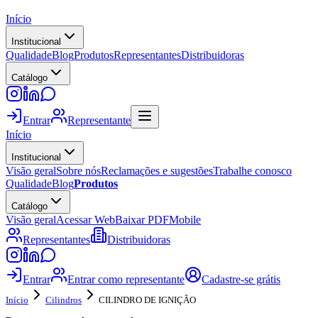
Início
Institucional
Qualidade
Blog
Produtos
Representantes
Distribuidoras
Catálogo
Entrar
Representante
Início
Institucional
Visão geral
Sobre nós
Reclamações e sugestões
Trabalhe conosco
Qualidade
Blog
Produtos
Catálogo
Visão geral
Acessar Web
Baixar PDF
Mobile
Representantes
Distribuidoras
Entrar
Entrar como representante
Cadastre-se grátis
Início
Cilindros
CILINDRO DE IGNIÇÃO