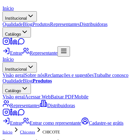
Início
Institucional
Qualidade
Blog
Produtos
Representantes
Distribuidoras
Catálogo
Entrar
Representante
Início
Institucional
Visão geral
Sobre nós
Reclamações e sugestões
Trabalhe conosco
Qualidade
Blog
Produtos
Catálogo
Visão geral
Acessar Web
Baixar PDF
Mobile
Representantes
Distribuidoras
Entrar
Entrar como representante
Cadastre-se grátis
Início
Chicotes
CHICOTE