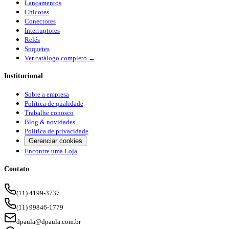
Lançamentos
Chicotes
Conectores
Interruptores
Relés
Soquetes
Ver catálogo completo →
Institucional
Sobre a empresa
Política de qualidade
Trabalhe conosco
Blog & novidades
Política de privacidade
Gerenciar cookies
Encontre uma Loja
Contato
(11) 4199-3737
(11) 99846-1779
dpaula@dpaula.com.br