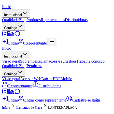
Início
Institucional
Qualidade
Blog
Produtos
Representantes
Distribuidoras
Catálogo
Entrar
Representante
Início
Institucional
Visão geral
Sobre nós
Reclamações e sugestões
Trabalhe conosco
Qualidade
Blog
Produtos
Catálogo
Visão geral
Acessar Web
Baixar PDF
Mobile
Representantes
Distribuidoras
Entrar
Entrar como representante
Cadastre-se grátis
Início
Lanternas de Placa
LANTERNA PLACA