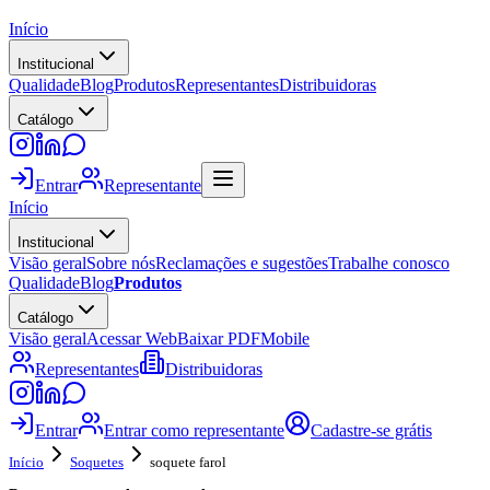
Início
Institucional
Qualidade
Blog
Produtos
Representantes
Distribuidoras
Catálogo
Entrar
Representante
Início
Institucional
Visão geral
Sobre nós
Reclamações e sugestões
Trabalhe conosco
Qualidade
Blog
Produtos
Catálogo
Visão geral
Acessar Web
Baixar PDF
Mobile
Representantes
Distribuidoras
Entrar
Entrar como representante
Cadastre-se grátis
Início
Soquetes
soquete farol