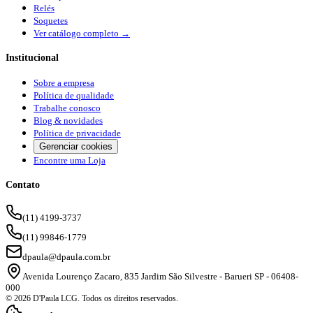
Relés
Soquetes
Ver catálogo completo →
Institucional
Sobre a empresa
Política de qualidade
Trabalhe conosco
Blog & novidades
Política de privacidade
Gerenciar cookies
Encontre uma Loja
Contato
(11) 4199-3737
(11) 99846-1779
dpaula@dpaula.com.br
Avenida Lourenço Zacaro, 835 Jardim São Silvestre - Barueri SP - 06408-
000
© 2026 D'Paula LCG. Todos os direitos reservados.