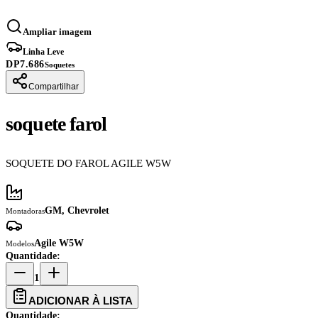
Ampliar imagem
Linha Leve
DP7.686
Soquetes
Compartilhar
soquete farol
SOQUETE DO FAROL AGILE W5W
GM, Chevrolet
Montadoras
Agile W5W
Modelos
Quantidade:
1
ADICIONAR À LISTA
Quantidade: