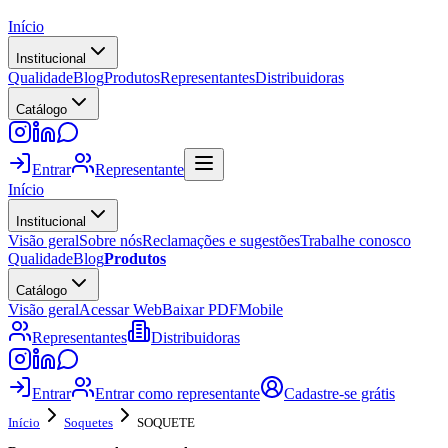
Início
Institucional
Qualidade
Blog
Produtos
Representantes
Distribuidoras
Catálogo
Entrar
Representante
Início
Institucional
Visão geral
Sobre nós
Reclamações e sugestões
Trabalhe conosco
Qualidade
Blog
Produtos
Catálogo
Visão geral
Acessar Web
Baixar PDF
Mobile
Representantes
Distribuidoras
Entrar
Entrar como representante
Cadastre-se grátis
Início
Soquetes
SOQUETE