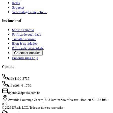
Relés
Soquetes
Ver catálogo completo →
Institucional
Sobre a empresa
Política de qualidade
Trabalhe conosco
Blog & novidades
Política de privacidade
Gerenciar cookies
Encontre uma Loja
Contato
(11) 4199-3737
(11) 99846-1779
dpaula@dpaula.com.br
Avenida Lourenço Zacaro, 835 Jardim São Silvestre - Barueri SP - 06408-
000
© 2026 D'Paula LCG. Todos os direitos reservados.