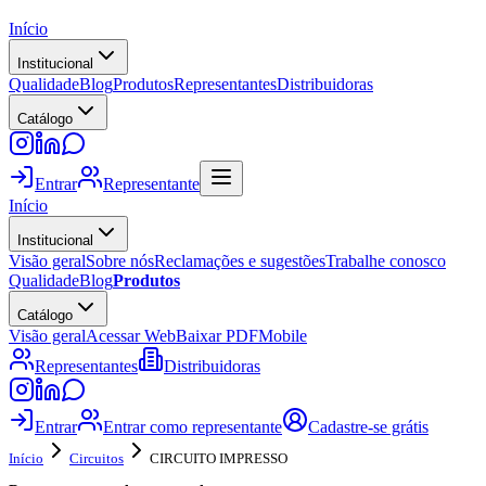
Início
Institucional
Qualidade
Blog
Produtos
Representantes
Distribuidoras
Catálogo
Entrar
Representante
Início
Institucional
Visão geral
Sobre nós
Reclamações e sugestões
Trabalhe conosco
Qualidade
Blog
Produtos
Catálogo
Visão geral
Acessar Web
Baixar PDF
Mobile
Representantes
Distribuidoras
Entrar
Entrar como representante
Cadastre-se grátis
Início
Circuitos
CIRCUITO IMPRESSO