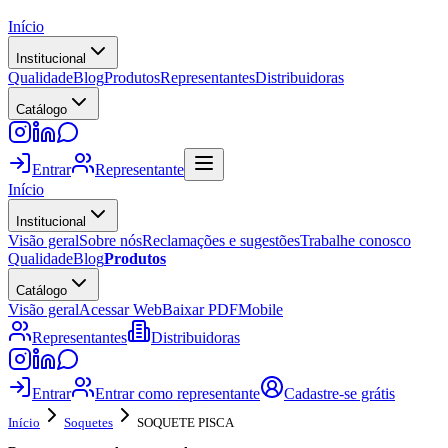
Início
Institucional
Qualidade
Blog
Produtos
Representantes
Distribuidoras
Catálogo
Entrar
Representante
Início
Institucional
Visão geral
Sobre nós
Reclamações e sugestões
Trabalhe conosco
Qualidade
Blog
Produtos
Catálogo
Visão geral
Acessar Web
Baixar PDF
Mobile
Representantes
Distribuidoras
Entrar
Entrar como representante
Cadastre-se grátis
Início
Soquetes
SOQUETE PISCA