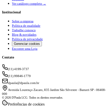
Ver catálogo completo →
Institucional
Sobre a empresa
Política de qualidade
Trabalhe conosco
Blog & novidades
Política de privacidade
Gerenciar cookies
Encontre uma Loja
Contato
(11) 4199-3737
(11) 99846-1779
dpaula@dpaula.com.br
Avenida Lourenço Zacaro, 835 Jardim São Silvestre - Barueri SP - 06408-
000
© 2026 D'Paula LCG. Todos os direitos reservados.
Preferências de cookies