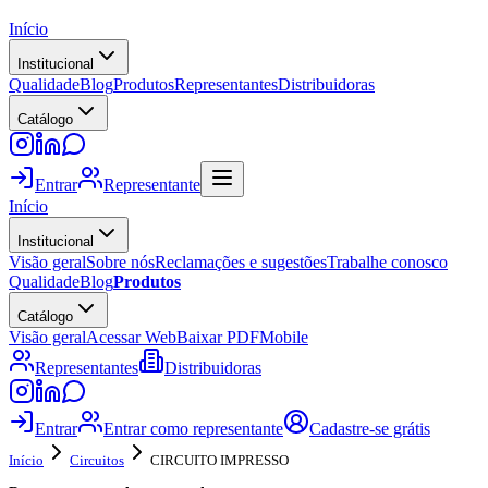
Início
Institucional
Qualidade
Blog
Produtos
Representantes
Distribuidoras
Catálogo
Entrar
Representante
Início
Institucional
Visão geral
Sobre nós
Reclamações e sugestões
Trabalhe conosco
Qualidade
Blog
Produtos
Catálogo
Visão geral
Acessar Web
Baixar PDF
Mobile
Representantes
Distribuidoras
Entrar
Entrar como representante
Cadastre-se grátis
Início
Circuitos
CIRCUITO IMPRESSO