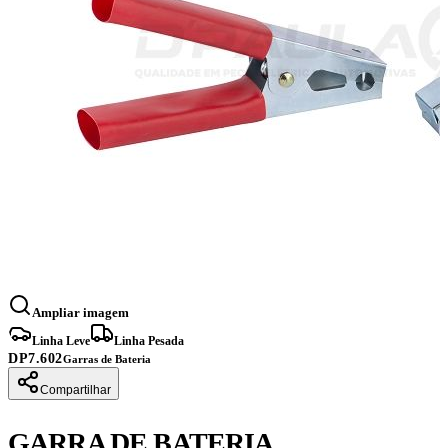
Ampliar imagem
Linha Leve
Linha Pesada
DP7.602
Garras de Bateria
Compartilhar
GARRA DE BATERIA