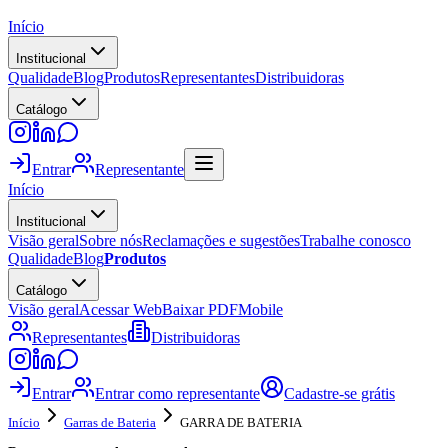
Início
Institucional
Qualidade
Blog
Produtos
Representantes
Distribuidoras
Catálogo
Entrar
Representante
Início
Institucional
Visão geral
Sobre nós
Reclamações e sugestões
Trabalhe conosco
Qualidade
Blog
Produtos
Catálogo
Visão geral
Acessar Web
Baixar PDF
Mobile
Representantes
Distribuidoras
Entrar
Entrar como representante
Cadastre-se grátis
Início
Garras de Bateria
GARRA DE BATERIA