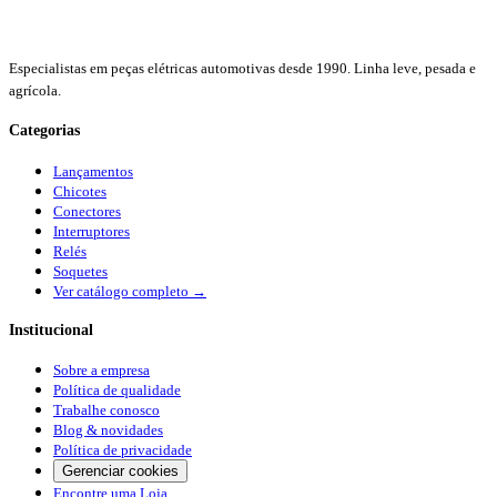
Especialistas em peças elétricas automotivas desde 1990. Linha leve, pesada e
agrícola.
Categorias
Lançamentos
Chicotes
Conectores
Interruptores
Relés
Soquetes
Ver catálogo completo →
Institucional
Sobre a empresa
Política de qualidade
Trabalhe conosco
Blog & novidades
Política de privacidade
Gerenciar cookies
Encontre uma Loja