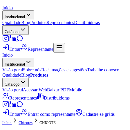
Início
Institucional
Qualidade
Blog
Produtos
Representantes
Distribuidoras
Catálogo
Entrar
Representante
Início
Institucional
Visão geral
Sobre nós
Reclamações e sugestões
Trabalhe conosco
Qualidade
Blog
Produtos
Catálogo
Visão geral
Acessar Web
Baixar PDF
Mobile
Representantes
Distribuidoras
Entrar
Entrar como representante
Cadastre-se grátis
Início
Chicotes
CHICOTE