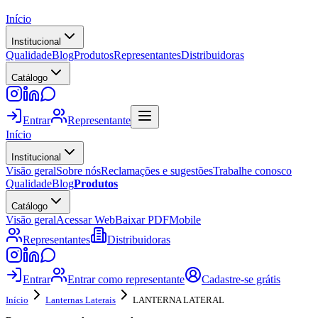
Início
Institucional
Qualidade
Blog
Produtos
Representantes
Distribuidoras
Catálogo
Entrar
Representante
Início
Institucional
Visão geral
Sobre nós
Reclamações e sugestões
Trabalhe conosco
Qualidade
Blog
Produtos
Catálogo
Visão geral
Acessar Web
Baixar PDF
Mobile
Representantes
Distribuidoras
Entrar
Entrar como representante
Cadastre-se grátis
Início
Lanternas Laterais
LANTERNA LATERAL