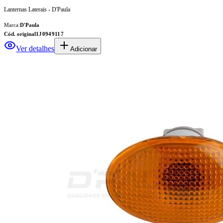
Lanternas Laterais - D'Paula
Marca:
D'Paula
Cód. original
1J0949117
Ver detalhes
Adicionar