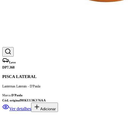
Leve
DP7.368
PISCA LATERAL
Lanternas Laterais - D'Paula
Marca:
D'Paula
Cód. original
98KU13K376AA
Ver detalhes
Adicionar