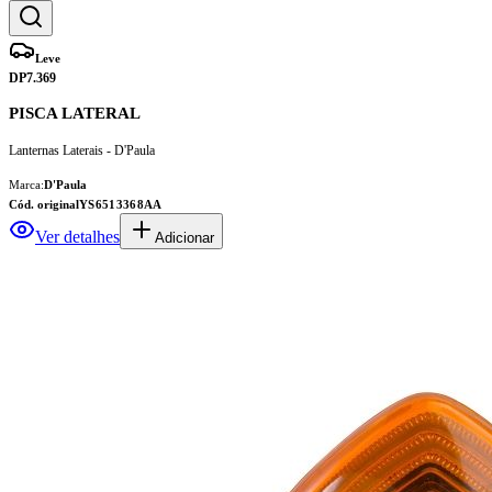
Leve
DP7.369
PISCA LATERAL
Lanternas Laterais - D'Paula
Marca:
D'Paula
Cód. original
YS6513368AA
Ver detalhes
Adicionar