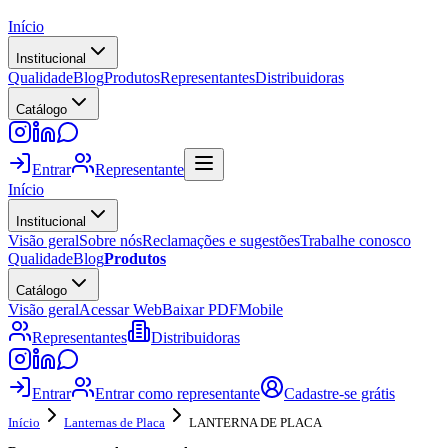
Início
Institucional
Qualidade
Blog
Produtos
Representantes
Distribuidoras
Catálogo
Entrar
Representante
Início
Institucional
Visão geral
Sobre nós
Reclamações e sugestões
Trabalhe conosco
Qualidade
Blog
Produtos
Catálogo
Visão geral
Acessar Web
Baixar PDF
Mobile
Representantes
Distribuidoras
Entrar
Entrar como representante
Cadastre-se grátis
Início
Lanternas de Placa
LANTERNA DE PLACA