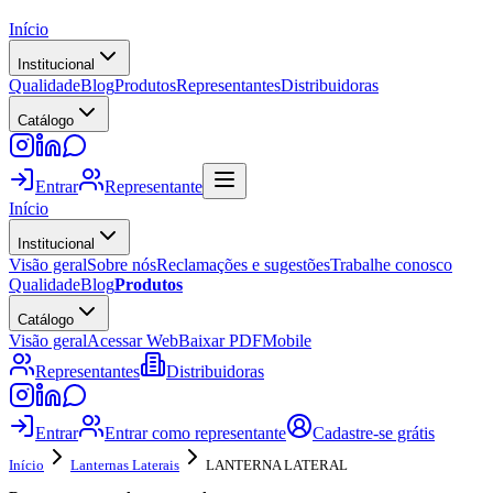
Início
Institucional
Qualidade
Blog
Produtos
Representantes
Distribuidoras
Catálogo
Entrar
Representante
Início
Institucional
Visão geral
Sobre nós
Reclamações e sugestões
Trabalhe conosco
Qualidade
Blog
Produtos
Catálogo
Visão geral
Acessar Web
Baixar PDF
Mobile
Representantes
Distribuidoras
Entrar
Entrar como representante
Cadastre-se grátis
Início
Lanternas Laterais
LANTERNA LATERAL