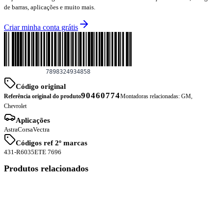
de barras, aplicações e muito mais.
Criar minha conta grátis
Código original
90460774
Referência original do produto
Montadoras relacionadas:
GM,
Chevrolet
Aplicações
Astra
Corsa
Vectra
Códigos ref 2º marcas
431-R
6035
ETE 7696
Produtos relacionados