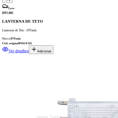
Leve
DP1.001
LANTERNA DE TETO
Lanternas de Teto - D'Paula
Marca:
D'Paula
Cód. original
94624116
Ver detalhes
Adicionar