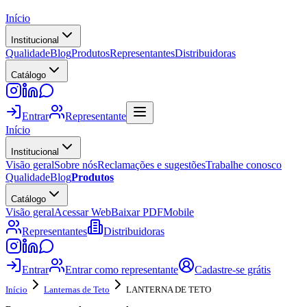
Início
Institucional
Qualidade
Blog
Produtos
Representantes
Distribuidoras
Catálogo
Entrar
Representante
Início
Institucional
Visão geral
Sobre nós
Reclamações e sugestões
Trabalhe conosco
Qualidade
Blog
Produtos
Catálogo
Visão geral
Acessar Web
Baixar PDF
Mobile
Representantes
Distribuidoras
Entrar
Entrar como representante
Cadastre-se grátis
Início
Lanternas de Teto
LANTERNA DE TETO