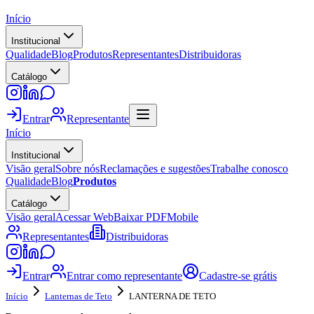
Início
Institucional
Qualidade
Blog
Produtos
Representantes
Distribuidoras
Catálogo
Entrar
Representante
Início
Institucional
Visão geral
Sobre nós
Reclamações e sugestões
Trabalhe conosco
Qualidade
Blog
Produtos
Catálogo
Visão geral
Acessar Web
Baixar PDF
Mobile
Representantes
Distribuidoras
Entrar
Entrar como representante
Cadastre-se grátis
Início
Lanternas de Teto
LANTERNA DE TETO