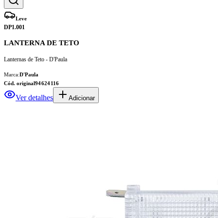
Leve
DP1.001
LANTERNA DE TETO
Lanternas de Teto - D'Paula
Marca:
D'Paula
Cód. original
94624116
Ver detalhes
Adicionar