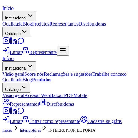
Início
Institucional
Qualidade
Blog
Produtos
Representantes
Distribuidoras
Catálogo
Entrar
Representante
Início
Institucional
Visão geral
Sobre nós
Reclamações e sugestões
Trabalhe conosco
Qualidade
Blog
Produtos
Catálogo
Visão geral
Acessar Web
Baixar PDF
Mobile
Representantes
Distribuidoras
Entrar
Entrar como representante
Cadastre-se grátis
Início
Interruptores
INTERRUPTOR DE PORTA