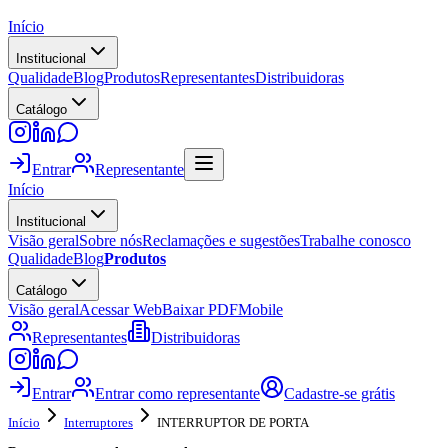
Início
Institucional
Qualidade
Blog
Produtos
Representantes
Distribuidoras
Catálogo
Entrar
Representante
Início
Institucional
Visão geral
Sobre nós
Reclamações e sugestões
Trabalhe conosco
Qualidade
Blog
Produtos
Catálogo
Visão geral
Acessar Web
Baixar PDF
Mobile
Representantes
Distribuidoras
Entrar
Entrar como representante
Cadastre-se grátis
Início
Interruptores
INTERRUPTOR DE PORTA