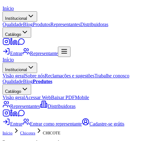
Início
Institucional
Qualidade
Blog
Produtos
Representantes
Distribuidoras
Catálogo
Entrar
Representante
Início
Institucional
Visão geral
Sobre nós
Reclamações e sugestões
Trabalhe conosco
Qualidade
Blog
Produtos
Catálogo
Visão geral
Acessar Web
Baixar PDF
Mobile
Representantes
Distribuidoras
Entrar
Entrar como representante
Cadastre-se grátis
Início
Chicotes
CHICOTE