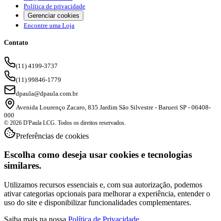
Política de privacidade
Gerenciar cookies
Encontre uma Loja
Contato
(11) 4199-3737
(11) 99846-1779
dpaula@dpaula.com.br
Avenida Lourenço Zacaro, 835 Jardim São Silvestre - Barueri SP - 06408-
000
© 2026 D'Paula LCG. Todos os direitos reservados.
Preferências de cookies
Escolha como deseja usar cookies e tecnologias
similares.
Utilizamos recursos essenciais e, com sua autorização, podemos
ativar categorias opcionais para melhorar a experiência, entender o
uso do site e disponibilizar funcionalidades complementares.
Saiba mais na nossa
Política de Privacidade
.