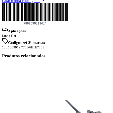
Criar minha conta grátis
Aplicações
Linha Fiat
Códigos ref 2º marcas
106.1089
919.7755-6
ETE7755
Produtos relacionados