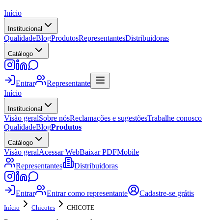
Início
Institucional
Qualidade
Blog
Produtos
Representantes
Distribuidoras
Catálogo
Entrar
Representante
Início
Institucional
Visão geral
Sobre nós
Reclamações e sugestões
Trabalhe conosco
Qualidade
Blog
Produtos
Catálogo
Visão geral
Acessar Web
Baixar PDF
Mobile
Representantes
Distribuidoras
Entrar
Entrar como representante
Cadastre-se grátis
Início
Chicotes
CHICOTE