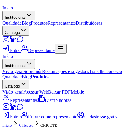
Início
Institucional
Qualidade
Blog
Produtos
Representantes
Distribuidoras
Catálogo
Entrar
Representante
Início
Institucional
Visão geral
Sobre nós
Reclamações e sugestões
Trabalhe conosco
Qualidade
Blog
Produtos
Catálogo
Visão geral
Acessar Web
Baixar PDF
Mobile
Representantes
Distribuidoras
Entrar
Entrar como representante
Cadastre-se grátis
Início
Chicotes
CHICOTE