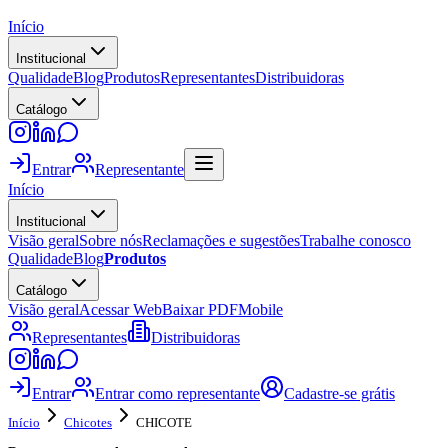
Início
Institucional
Qualidade
Blog
Produtos
Representantes
Distribuidoras
Catálogo
Entrar
Representante
Início
Institucional
Visão geral
Sobre nós
Reclamações e sugestões
Trabalhe conosco
Qualidade
Blog
Produtos
Catálogo
Visão geral
Acessar Web
Baixar PDF
Mobile
Representantes
Distribuidoras
Entrar
Entrar como representante
Cadastre-se grátis
Início
Chicotes
CHICOTE