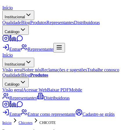
Início
Institucional
Qualidade
Blog
Produtos
Representantes
Distribuidoras
Catálogo
Entrar
Representante
Início
Institucional
Visão geral
Sobre nós
Reclamações e sugestões
Trabalhe conosco
Qualidade
Blog
Produtos
Catálogo
Visão geral
Acessar Web
Baixar PDF
Mobile
Representantes
Distribuidoras
Entrar
Entrar como representante
Cadastre-se grátis
Início
Chicotes
CHICOTE