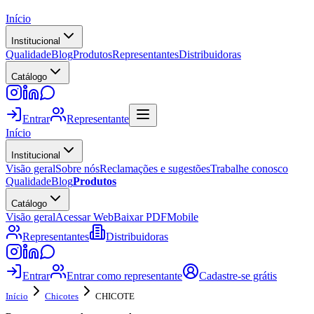
Início
Institucional
Qualidade
Blog
Produtos
Representantes
Distribuidoras
Catálogo
Entrar
Representante
Início
Institucional
Visão geral
Sobre nós
Reclamações e sugestões
Trabalhe conosco
Qualidade
Blog
Produtos
Catálogo
Visão geral
Acessar Web
Baixar PDF
Mobile
Representantes
Distribuidoras
Entrar
Entrar como representante
Cadastre-se grátis
Início
Chicotes
CHICOTE