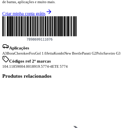
de barras, aplicações e muito mais.
Criar minha conta grátis
Aplicações
A3
Bora
Cherokee
Fox
Gol 1.0
Jetta
Kombi
New Beetle
Parati G2
Polo
Saveiro G3
Códigos ref 2º marcas
104.1185
9004.0018
919.5774-4
ETE 5774
Produtos relacionados