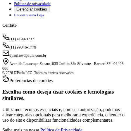
Política de privacidade
Gerenciar cookies
Encontre uma Loja
Contato
(11) 4199-3737
(11) 99846-1779
dpaula@dpaula.com.br
Avenida Lourenço Zacaro, 835 Jardim São Silvestre - Barueri SP - 06408-
000
© 2026 D'Paula LCG. Todos os direitos reservados.
Preferências de cookies
Escolha como deseja usar cookies e tecnologias
similares.
Utilizamos recursos essenciais e, com sua autorização, podemos
ativar categorias opcionais para melhorar a experiência, entender o
uso do site e disponibilizar funcionalidades complementares.
Saiba mais na nossa
Política de Privacidade
.