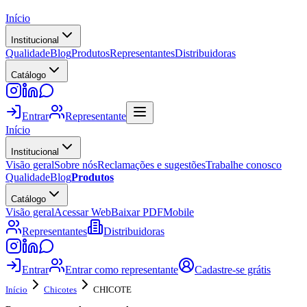
Início
Institucional
Qualidade
Blog
Produtos
Representantes
Distribuidoras
Catálogo
Entrar
Representante
Início
Institucional
Visão geral
Sobre nós
Reclamações e sugestões
Trabalhe conosco
Qualidade
Blog
Produtos
Catálogo
Visão geral
Acessar Web
Baixar PDF
Mobile
Representantes
Distribuidoras
Entrar
Entrar como representante
Cadastre-se grátis
Início
Chicotes
CHICOTE