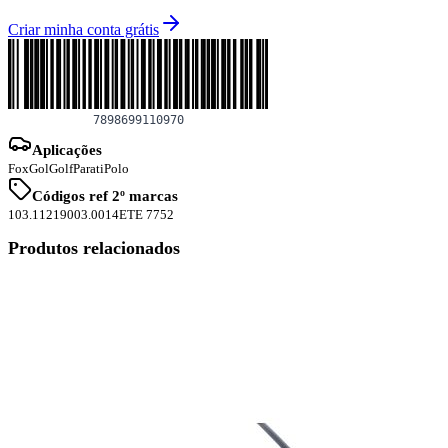
Criar minha conta grátis
Aplicações
Fox
Gol
Golf
Parati
Polo
Códigos ref 2º marcas
103.1121
9003.0014
ETE 7752
Produtos relacionados