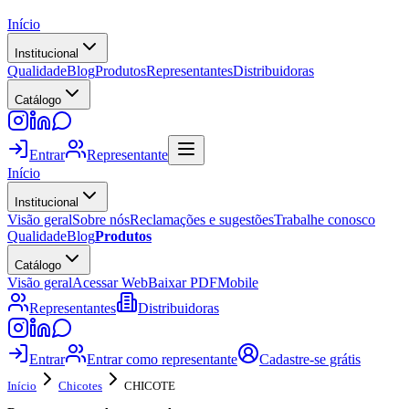
Início
Institucional
Qualidade
Blog
Produtos
Representantes
Distribuidoras
Catálogo
Entrar
Representante
Início
Institucional
Visão geral
Sobre nós
Reclamações e sugestões
Trabalhe conosco
Qualidade
Blog
Produtos
Catálogo
Visão geral
Acessar Web
Baixar PDF
Mobile
Representantes
Distribuidoras
Entrar
Entrar como representante
Cadastre-se grátis
Início
Chicotes
CHICOTE