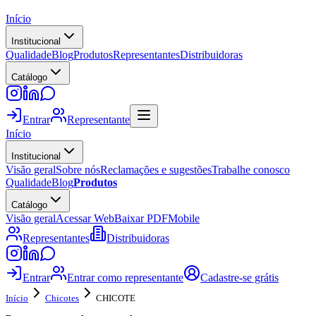
Início
Institucional
Qualidade
Blog
Produtos
Representantes
Distribuidoras
Catálogo
Entrar
Representante
Início
Institucional
Visão geral
Sobre nós
Reclamações e sugestões
Trabalhe conosco
Qualidade
Blog
Produtos
Catálogo
Visão geral
Acessar Web
Baixar PDF
Mobile
Representantes
Distribuidoras
Entrar
Entrar como representante
Cadastre-se grátis
Início
Chicotes
CHICOTE