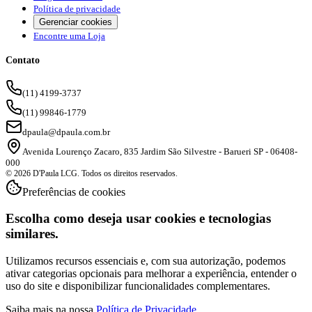
Política de privacidade
Gerenciar cookies
Encontre uma Loja
Contato
(11) 4199-3737
(11) 99846-1779
dpaula@dpaula.com.br
Avenida Lourenço Zacaro, 835 Jardim São Silvestre - Barueri SP - 06408-
000
© 2026 D'Paula LCG. Todos os direitos reservados.
Preferências de cookies
Escolha como deseja usar cookies e tecnologias
similares.
Utilizamos recursos essenciais e, com sua autorização, podemos
ativar categorias opcionais para melhorar a experiência, entender o
uso do site e disponibilizar funcionalidades complementares.
Saiba mais na nossa
Política de Privacidade
.