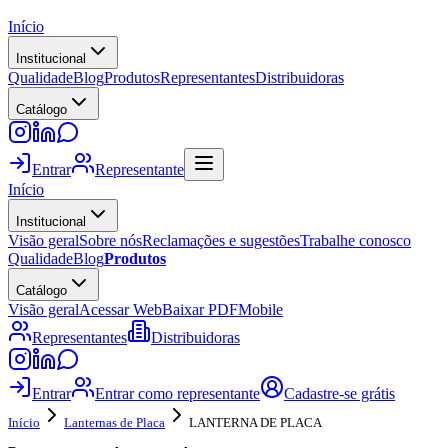
Início
Institucional
Qualidade
Blog
Produtos
Representantes
Distribuidoras
Catálogo
Entrar
Representante
Início
Institucional
Visão geral
Sobre nós
Reclamações e sugestões
Trabalhe conosco
Qualidade
Blog
Produtos
Catálogo
Visão geral
Acessar Web
Baixar PDF
Mobile
Representantes
Distribuidoras
Entrar
Entrar como representante
Cadastre-se grátis
Início
Lanternas de Placa
LANTERNA DE PLACA