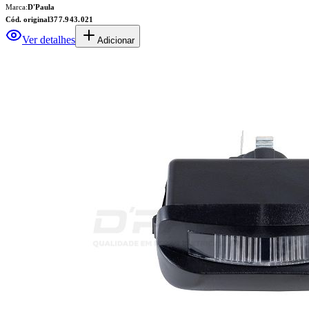
Marca:
D'Paula
Cód. original
377.943.021
Ver detalhes
Adicionar