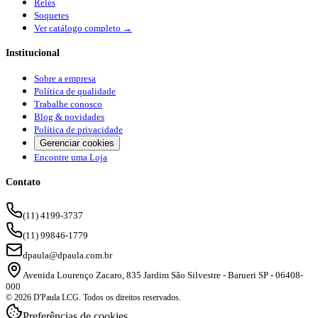
Relés
Soquetes
Ver catálogo completo →
Institucional
Sobre a empresa
Política de qualidade
Trabalhe conosco
Blog & novidades
Política de privacidade
Gerenciar cookies
Encontre uma Loja
Contato
(11) 4199-3737
(11) 99846-1779
dpaula@dpaula.com.br
Avenida Lourenço Zacaro, 835 Jardim São Silvestre - Barueri SP - 06408-
000
© 2026 D'Paula LCG. Todos os direitos reservados.
Preferências de cookies