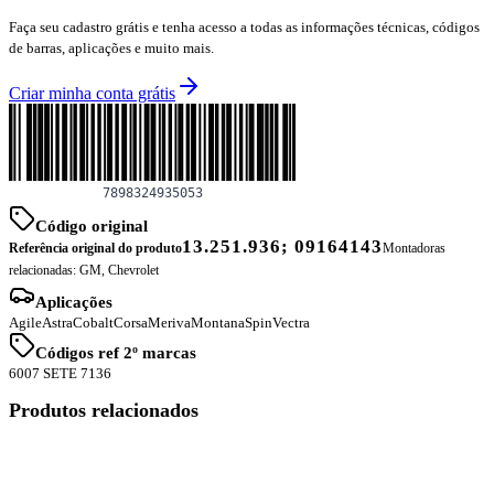
Faça seu cadastro grátis e tenha acesso a todas as informações técnicas, códigos
de barras, aplicações e muito mais.
Criar minha conta grátis
Código original
13.251.936; 09164143
Referência original do produto
Montadoras
relacionadas:
GM, Chevrolet
Aplicações
Agile
Astra
Cobalt
Corsa
Meriva
Montana
Spin
Vectra
Códigos ref 2º marcas
6007 S
ETE 7136
Produtos relacionados