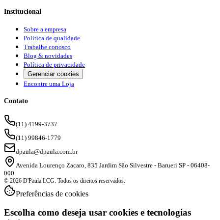
Institucional
Sobre a empresa
Política de qualidade
Trabalhe conosco
Blog & novidades
Política de privacidade
Gerenciar cookies
Encontre uma Loja
Contato
(11) 4199-3737
(11) 99846-1779
dpaula@dpaula.com.br
Avenida Lourenço Zacaro, 835 Jardim São Silvestre - Barueri SP - 06408-
000
© 2026 D'Paula LCG. Todos os direitos reservados.
Preferências de cookies
Escolha como deseja usar cookies e tecnologias