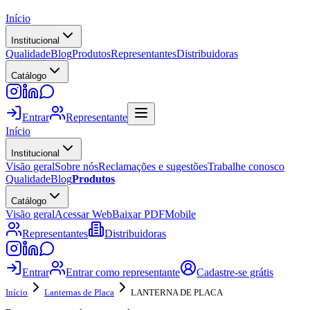
Início
Institucional
Qualidade
Blog
Produtos
Representantes
Distribuidoras
Catálogo
Entrar
Representante
Início
Institucional
Visão geral
Sobre nós
Reclamações e sugestões
Trabalhe conosco
Qualidade
Blog
Produtos
Catálogo
Visão geral
Acessar Web
Baixar PDF
Mobile
Representantes
Distribuidoras
Entrar
Entrar como representante
Cadastre-se grátis
Início
Lanternas de Placa
LANTERNA DE PLACA