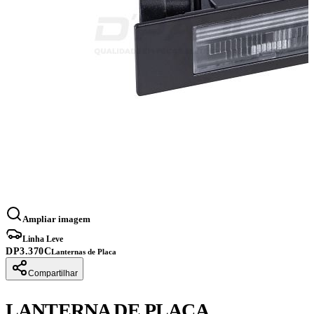
Ampliar imagem
Linha Leve
DP3.370C
Lanternas de Placa
Compartilhar
LANTERNA DE PLACA