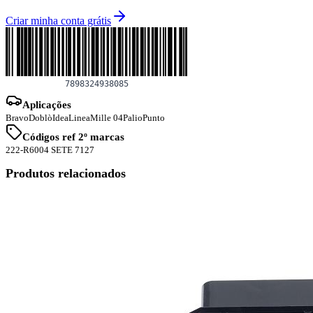
Criar minha conta grátis
Aplicações
Bravo
Doblò
Idea
Linea
Mille 04
Palio
Punto
Códigos ref 2º marcas
222-R
6004 S
ETE 7127
Produtos relacionados