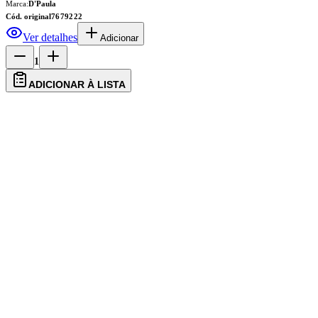
Marca:
D'Paula
Cód. original
7679222
Ver detalhes
Adicionar
1
ADICIONAR À LISTA