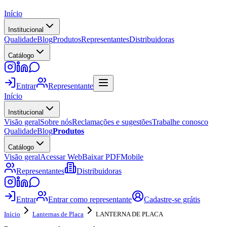
Início
Institucional
Qualidade
Blog
Produtos
Representantes
Distribuidoras
Catálogo
Entrar
Representante
Início
Institucional
Visão geral
Sobre nós
Reclamações e sugestões
Trabalhe conosco
Qualidade
Blog
Produtos
Catálogo
Visão geral
Acessar Web
Baixar PDF
Mobile
Representantes
Distribuidoras
Entrar
Entrar como representante
Cadastre-se grátis
Início
Lanternas de Placa
LANTERNA DE PLACA