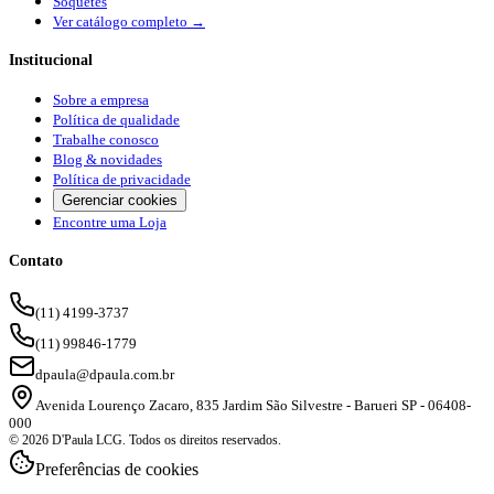
Soquetes
Ver catálogo completo →
Institucional
Sobre a empresa
Política de qualidade
Trabalhe conosco
Blog & novidades
Política de privacidade
Gerenciar cookies
Encontre uma Loja
Contato
(11) 4199-3737
(11) 99846-1779
dpaula@dpaula.com.br
Avenida Lourenço Zacaro, 835 Jardim São Silvestre - Barueri SP - 06408-
000
© 2026 D'Paula LCG. Todos os direitos reservados.
Preferências de cookies