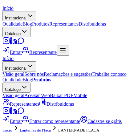
Início
Institucional
Qualidade
Blog
Produtos
Representantes
Distribuidoras
Catálogo
Entrar
Representante
Início
Institucional
Visão geral
Sobre nós
Reclamações e sugestões
Trabalhe conosco
Qualidade
Blog
Produtos
Catálogo
Visão geral
Acessar Web
Baixar PDF
Mobile
Representantes
Distribuidoras
Entrar
Entrar como representante
Cadastre-se grátis
Início
Lanternas de Placa
LANTERNA DE PLACA