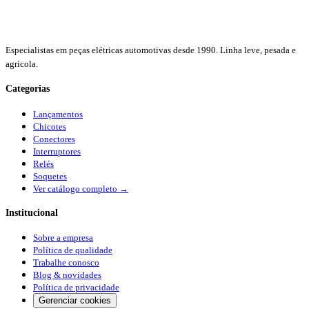
Especialistas em peças elétricas automotivas desde 1990. Linha leve, pesada e
agrícola.
Categorias
Lançamentos
Chicotes
Conectores
Interruptores
Relés
Soquetes
Ver catálogo completo →
Institucional
Sobre a empresa
Política de qualidade
Trabalhe conosco
Blog & novidades
Política de privacidade
Gerenciar cookies