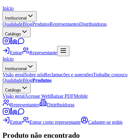
Início
Institucional
Qualidade
Blog
Produtos
Representantes
Distribuidoras
Catálogo
Entrar
Representante
Início
Institucional
Visão geral
Sobre nós
Reclamações e sugestões
Trabalhe conosco
Qualidade
Blog
Produtos
Catálogo
Visão geral
Acessar Web
Baixar PDF
Mobile
Representantes
Distribuidoras
Entrar
Entrar como representante
Cadastre-se grátis
Produto não encontrado