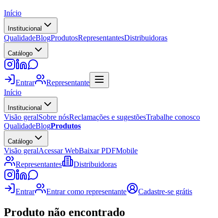
Início
Institucional
Qualidade
Blog
Produtos
Representantes
Distribuidoras
Catálogo
Entrar
Representante
Início
Institucional
Visão geral
Sobre nós
Reclamações e sugestões
Trabalhe conosco
Qualidade
Blog
Produtos
Catálogo
Visão geral
Acessar Web
Baixar PDF
Mobile
Representantes
Distribuidoras
Entrar
Entrar como representante
Cadastre-se grátis
Produto não encontrado