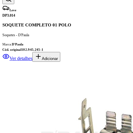
Leve
DP3.014
SOQUETE COMPLETO 01 POLO
Soquetes - D'Paula
Marca:
D'Paula
Cód. original
102.945.245-1
Ver detalhes
Adicionar