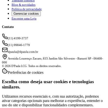
Trabalhe conosco
Blog & novidades
Política de privacidade
Gerenciar cookies
Encontre uma Loja
Contato
(11) 4199-3737
(11) 99846-1779
dpaula@dpaula.com.br
Avenida Lourenço Zacaro, 835 Jardim São Silvestre - Barueri SP - 06408-
000
© 2026 D'Paula LCG. Todos os direitos reservados.
Preferências de cookies
Escolha como deseja usar cookies e tecnologias
similares.
Utilizamos recursos essenciais e, com sua autorização, podemos
ativar categorias opcionais para melhorar a experiência, entender o
uso do site e disponibilizar funcionalidades complementares.