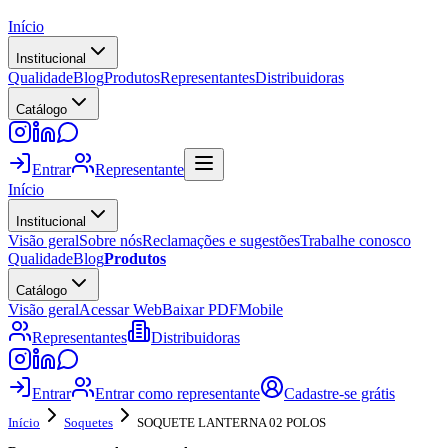
Início
Institucional
Qualidade
Blog
Produtos
Representantes
Distribuidoras
Catálogo
Entrar
Representante
Início
Institucional
Visão geral
Sobre nós
Reclamações e sugestões
Trabalhe conosco
Qualidade
Blog
Produtos
Catálogo
Visão geral
Acessar Web
Baixar PDF
Mobile
Representantes
Distribuidoras
Entrar
Entrar como representante
Cadastre-se grátis
Início
Soquetes
SOQUETE LANTERNA 02 POLOS