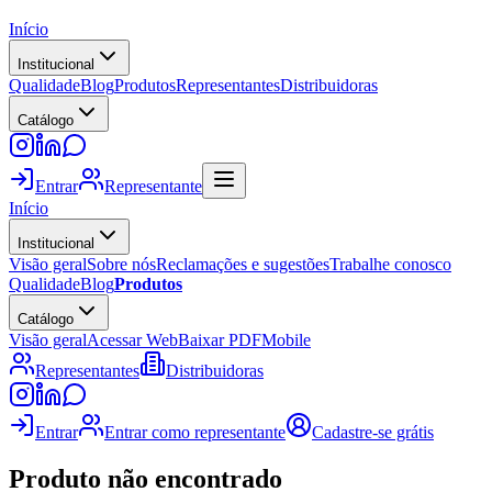
Início
Institucional
Qualidade
Blog
Produtos
Representantes
Distribuidoras
Catálogo
Entrar
Representante
Início
Institucional
Visão geral
Sobre nós
Reclamações e sugestões
Trabalhe conosco
Qualidade
Blog
Produtos
Catálogo
Visão geral
Acessar Web
Baixar PDF
Mobile
Representantes
Distribuidoras
Entrar
Entrar como representante
Cadastre-se grátis
Produto não encontrado