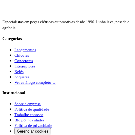
Especialistas em peças elétricas automotivas desde 1990. Linha leve, pesada e
agrícola.
Categorias
Lançamentos
Chicotes
Conectores
Interruptores
Relés
Soquetes
Ver catálogo completo →
Institucional
Sobre a empresa
Política de qualidade
Trabalhe conosco
Blog & novidades
Política de privacidade
Gerenciar cookies