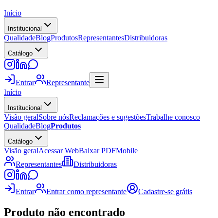
Início
Institucional
Qualidade
Blog
Produtos
Representantes
Distribuidoras
Catálogo
Entrar
Representante
Início
Institucional
Visão geral
Sobre nós
Reclamações e sugestões
Trabalhe conosco
Qualidade
Blog
Produtos
Catálogo
Visão geral
Acessar Web
Baixar PDF
Mobile
Representantes
Distribuidoras
Entrar
Entrar como representante
Cadastre-se grátis
Produto não encontrado