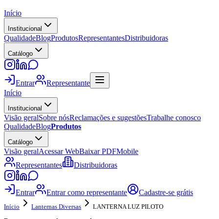
Início
Institucional
Qualidade
Blog
Produtos
Representantes
Distribuidoras
Catálogo
Entrar
Representante
Início
Institucional
Visão geral
Sobre nós
Reclamações e sugestões
Trabalhe conosco
Qualidade
Blog
Produtos
Catálogo
Visão geral
Acessar Web
Baixar PDF
Mobile
Representantes
Distribuidoras
Entrar
Entrar como representante
Cadastre-se grátis
Início
Lanternas Diversas
LANTERNA LUZ PILOTO