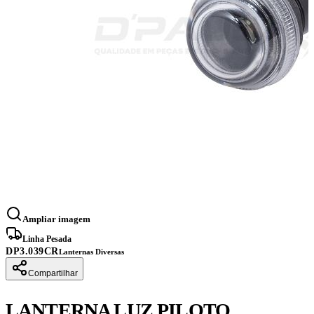
Ampliar imagem
Linha Pesada
DP3.039CR
Lanternas Diversas
Compartilhar
LANTERNA LUZ PILOTO